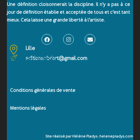
a
è
t
Une définition cloisonnerait la discipline. Il n’y a pas à ce
n
t
e
jour de définition établie et acceptée de tous et c’est tant
e
i
.
mieux. Cela laisse une grande liberté à l’artiste.
m
o
e
n
n
d
t
Lille
e
editionsobriart@gmail.com
Emballages renforcés
v
Paiement sécurisé
u
e
s
Conditions générales de vente
É
v
Mentions légales
è
n
e
Site réalisé par Hélène Pladys : helenepladys.com