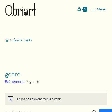
Menu
0
Évènements
>
Évènements
genre
Évènements
genre
Il n’y a pas d’évènements à venir.
N
o
t