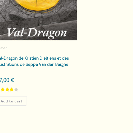
oman
al-Dragon
de Kristien Dieltiens et des
llustrations de Seppe Van den Berghe
7,00
€
ated
4.33
Add to cart
t of 5