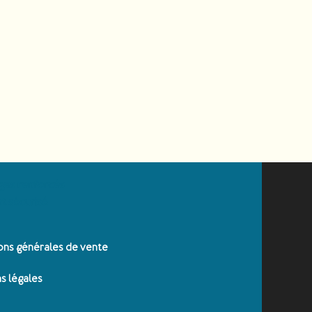
ges renforcés
t sécurisé
ons générales de vente
s légales