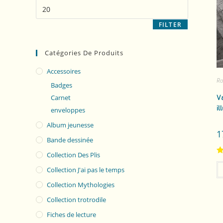
FILTER
Catégories De Produits
Accessoires
R
Badges
Carnet
V
i
enveloppes
Album jeunesse
1
Bande dessinée
Collection Des Plis
R
Collection J'ai pas le temps
ou
Collection Mythologies
Collection trotrodile
Fiches de lecture