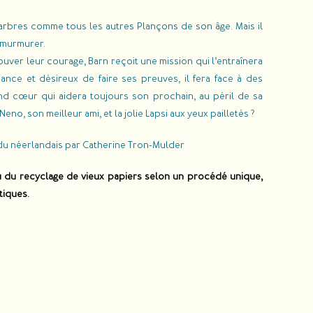
 arbres comme tous les autres Plançons de son âge. Mais il
s murmurer.
ouver leur courage, Barn reçoit une mission qui l’entraînera
nce et désireux de faire ses preuves, il fera face à des
nd cœur qui aidera toujours son prochain, au péril de sa
no, son meilleur ami, et la jolie Lapsi aux yeux pailletés ?
t du néerlandais par Catherine Tron-Mulder
ssu du recyclage de vieux papiers selon un procédé unique,
tiques.