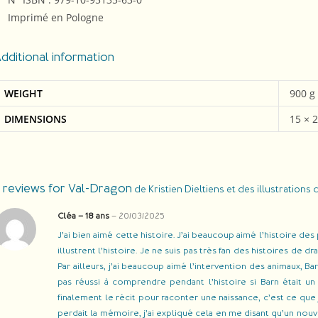
Imprimé en Pologne
dditional information
WEIGHT
900 g
DIMENSIONS
15 × 
 reviews for
Val-Dragon
de Kristien Dieltiens et des illustration
Cléa – 18 ans
–
20/03/2025
J’ai bien aimé cette histoire. J’ai beaucoup aimé l’histoire de
illustrent l’histoire. Je ne suis pas très fan des histoires de d
Par ailleurs, j’ai beaucoup aimé l’intervention des animaux, Ba
pas réussi à comprendre pendant l’histoire si Barn était un 
finalement le récit pour raconter une naissance, c’est ce que j
perdait la mémoire, j’ai expliqué cela en me disant qu’un nouv