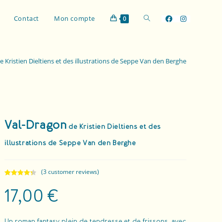
Contact
Mon compte
0
 Kristien Dieltiens et des illustrations de Seppe Van den Berghe
Val-Dragon
de Kristien Dieltiens et des
illustrations de Seppe Van den Berghe
(
3
customer reviews)
Rated
3
4.33
17,00
€
out of 5
based on
customer
ratings
Un roman fantasy plein de tendresse et de frissons, avec