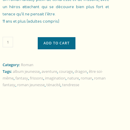
un héros attachant qui se découvre bien plus fort et
tenace qu’il ne pensait l’être.
11 ans et plus (adultes compris)
ADD TO CART
Category:
Roman
Tags:
album jeunesse
,
aventure
,
courage
,
dragon
,
être soi-
même
,
fantasy
,
frissons
,
imagination
,
nature
,
roman
,
roman
fantasy
,
roman jeunesse
,
ténacité
,
tendresse