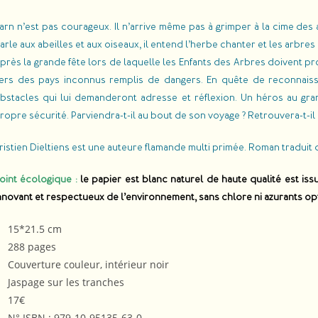
arn n’est pas courageux. Il n’arrive même pas à grimper à la cime des
arle aux abeilles et aux oiseaux, il entend l’herbe chanter et les arbre
près la grande fête lors de laquelle les Enfants des Arbres doivent pr
ers des pays inconnus remplis de dangers. En quête de reconnaissa
bstacles qui lui demanderont adresse et réflexion. Un héros au gra
ropre sécurité. Parviendra-t-il au bout de son voyage ? Retrouvera-t-il Ne
ristien Dieltiens est une auteure flamande multi primée. Roman tradui
oint écologique :
le papier est blanc naturel de haute qualité est i
nnovant et respectueux de l’environnement, sans chlore ni azurants op
15*21.5 cm
288 pages
Couverture couleur, intérieur noir
Jaspage sur les tranches
17€
N° ISBN : 979-10-95135-63-0