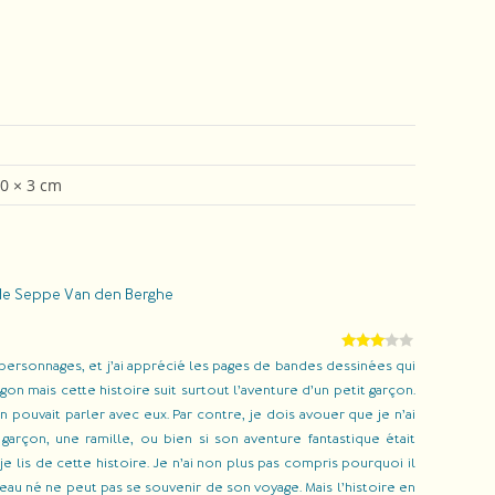
20 × 3 cm
s de Seppe Van den Berghe
Rated
s personnages, et j’ai apprécié les pages de bandes dessinées qui
3
out
ragon mais cette histoire suit surtout l’aventure d’un petit garçon.
of 5
rn pouvait parler avec eux. Par contre, je dois avouer que je n’ai
garçon, une ramille, ou bien si son aventure fantastique était
e lis de cette histoire. Je n’ai non plus pas compris pourquoi il
eau né ne peut pas se souvenir de son voyage. Mais l’histoire en