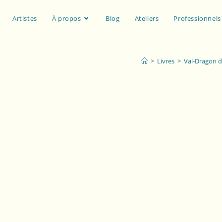
Artistes
À propos
Blog
Ateliers
Professionnels
>
Livres
>
Val-Dragon de
trations de Seppe Van den Berghe