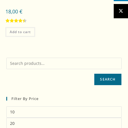
18,00
€
Rated
4.50
Add to cart
out of 5
SEARCH
Filter By Price