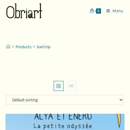
Menu
0
bad trip
>
Products
>
bad trip