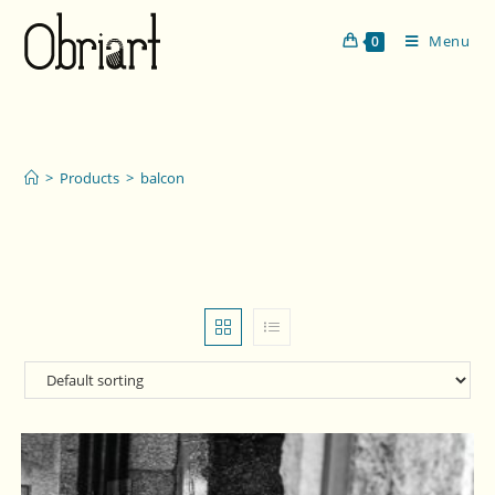
Menu
0
balcon
>
Products
>
balcon