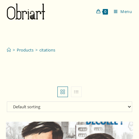
Menu
0
citations
>
Products
>
citations