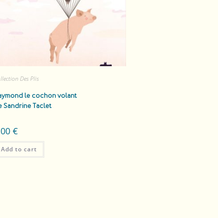
llection Des Plis
aymond le cochon volant
e Sandrine Taclet
,00
€
Add to cart