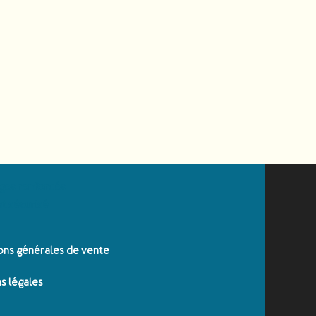
ges renforcés
t sécurisé
ons générales de vente
s légales