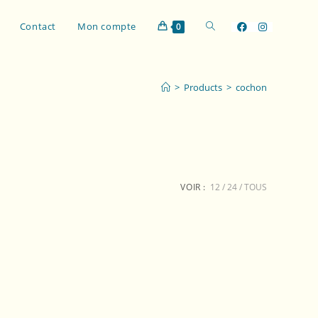
Contact
Mon compte
0
>
Products
>
cochon
VOIR :
12
24
TOUS