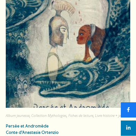
Album jeunesse
,
Collection Mythologies
,
Fiches de lecture
,
Livre histoire + jeu
Persée et Andromède
Conte d’Anastasia Ortenzio