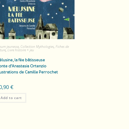
bum jeunesse
,
Collection Mythologies
,
Fiches de
cture
,
Livre histoire + jeu
lusine, la fée bâtisseuse
onte d’Anastasia Ortenzio
lustrations de Camille Perrochet
0,90
€
Add to cart