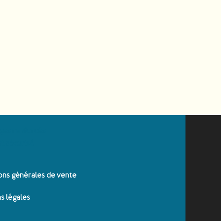
ges renforcés
t sécurisé
ons générales de vente
s légales