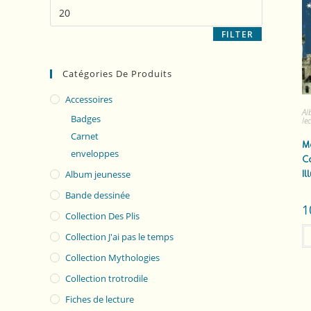
FILTER
Catégories De Produits
Accessoires
Al
Badges
le
Carnet
Mé
enveloppes
C
Il
Album jeunesse
Bande dessinée
1
Collection Des Plis
Collection J'ai pas le temps
Collection Mythologies
Collection trotrodile
Fiches de lecture