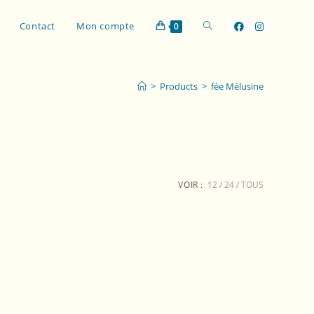
Contact
Mon compte
0
>
Products
>
fée Mélusine
VOIR :
12
24
TOUS