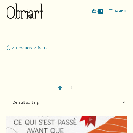
Menu
0
fratrie
>
Products
>
fratrie