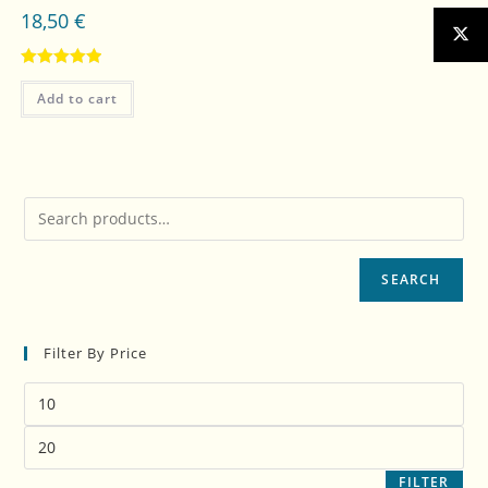
18,50
€
Rated
5.00
Add to cart
out of 5
SEARCH
Filter By Price
FILTER