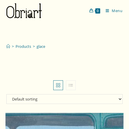
Menu
0
glace
>
Products
>
glace