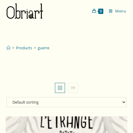
Menu
0
guerre
>
Products
>
guerre