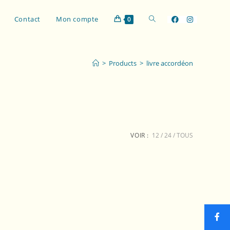
Contact
Mon compte
0
>
Products
>
livre accordéon
VOIR :
12
24
TOUS