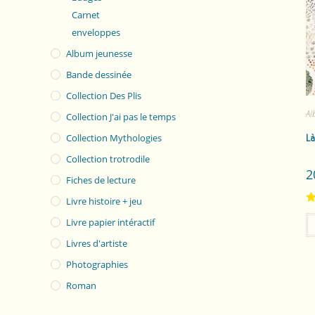
Carnet
enveloppes
Album jeunesse
Bande dessinée
Collection Des Plis
Al
Collection J'ai pas le temps
Collection Mythologies
L
Collection trotrodile
2
Fiches de lecture
Livre histoire + jeu
R
Livre papier intéractif
ou
Livres d'artiste
Photographies
Roman