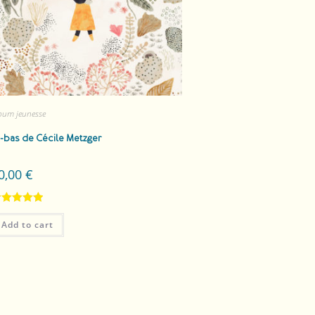
bum jeunesse
à-bas
de Cécile Metzger
0,00
€
ated
5.00
Add to cart
t of 5