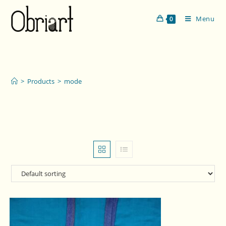
Menu
0
mode
>
Products
>
mode