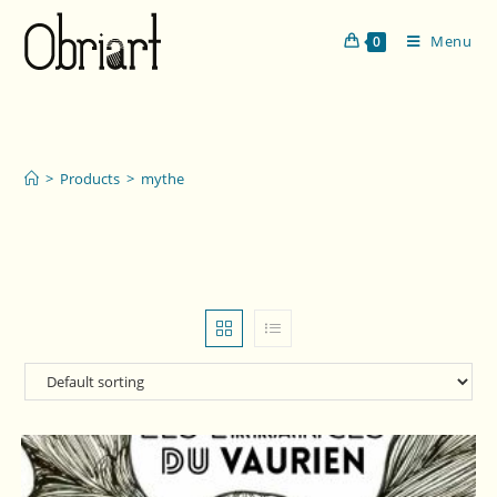
Menu
0
mythe
>
Products
>
mythe