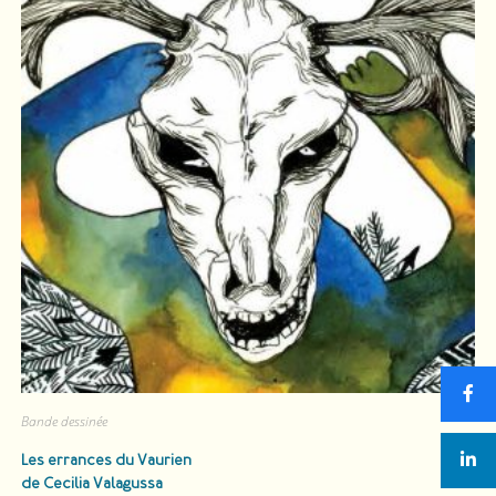
Bande dessinée
Les errances du Vaurien
de Cecilia Valagussa