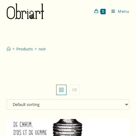
Menu
0
noir
>
Products
>
noir