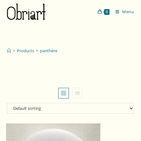
Menu
0
panthère
>
Products
>
panthère