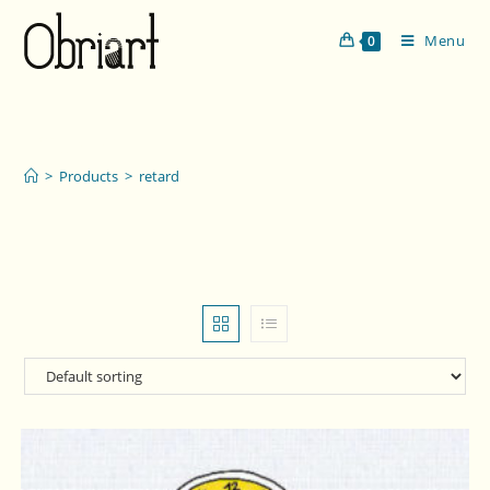
Menu
0
retard
>
Products
>
retard