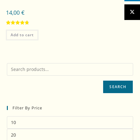
14,00
€
Rated
4.80
Add to cart
out of 5
SEARCH
Filter By Price