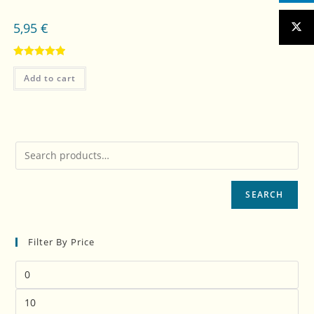
5,95
€
Rated
5.00
Add to cart
out of 5
SEARCH
Filter By Price