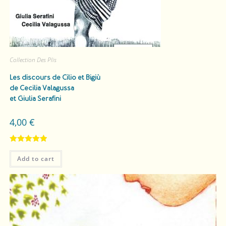
Collection Des Plis
Les discours de Cilio et Bigiù
de Cecilia Valagussa
et Giulia Serafini
4,00
€
Rated
5.00
Add to cart
out of 5