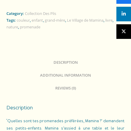
Category:
Collection Des Plis
Tags:
couleur
,
enfant
,
grand-mère
,
Le Village de Mamina
,
livre
,
nature
,
promenade
DESCRIPTION
ADDITIONAL INFORMATION
REVIEWS (0)
Description
‘Quelles sont tes promenades préférées, Mamina ?’ demandent
ses petits-enfants. Mamina s’assied à une table et le leur