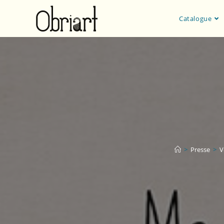
Catalogue
>
Presse
>
V