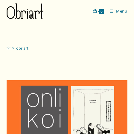
Menu
0
obriart
>
obriart