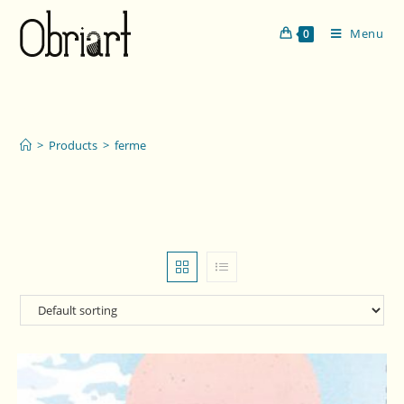
Menu
0
ferme
>
Products
>
ferme