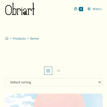
Menu
0
ferme
>
Products
>
ferme