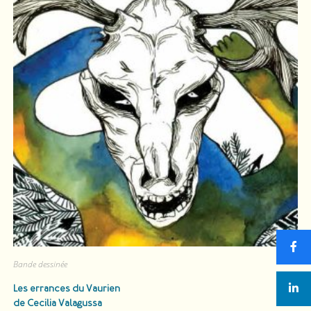
Bande dessinée
Les errances du Vaurien
de Cecilia Valagussa