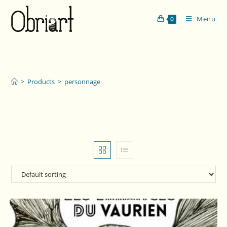
Menu
0
personnage
>
Products
>
personnage