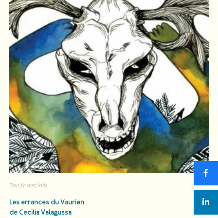
Bande dessinée
Les errances du Vaurien
de Cecilia Valagussa