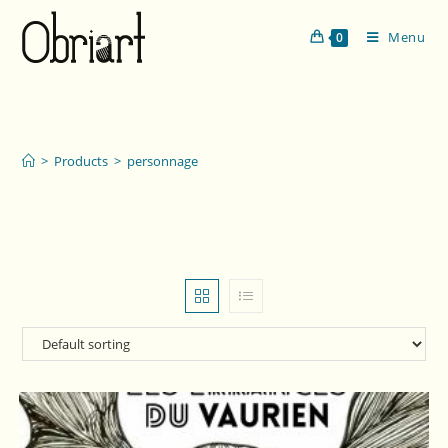
Menu
0
personnage
>
Products
>
personnage