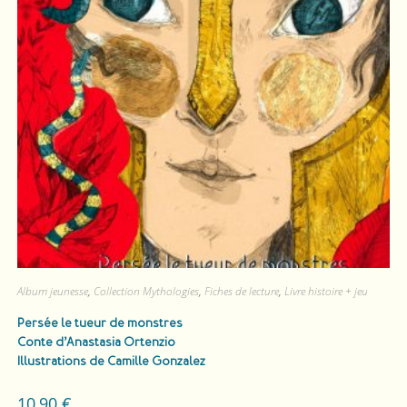
Album jeunesse
,
Collection Mythologies
,
Fiches de lecture
,
Livre histoire + jeu
Persée le tueur de monstres
Conte d’Anastasia Ortenzio
Illustrations de Camille Gonzalez
10,90
€