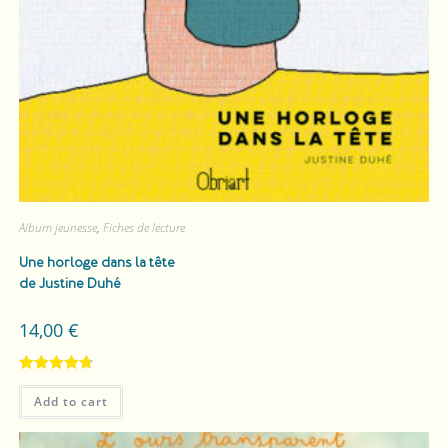
Album jeunesse
,
Fiches de lecture
Une horloge dans la tête
de Justine Duhé
14,00
€
Rated
4.80
Add to cart
out of 5