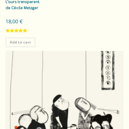
L’ours transparent
de Cécile Metzger
18,00
€
Rated
5.00
Add to cart
out of 5