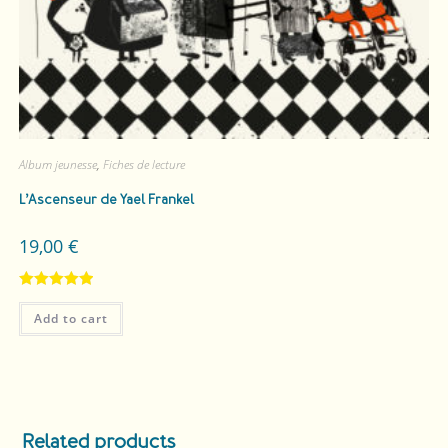
Album jeunesse
,
Fiches de lecture
L’Ascenseur
de Yael Frankel
19,00
€
Rated
5.00
Add to cart
out of 5
Related products