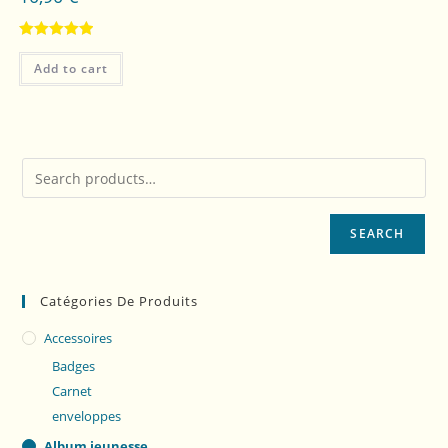
Rated
5.00
Add to cart
out of 5
SEARCH
Catégories De Produits
Accessoires
Badges
Carnet
enveloppes
Album jeunesse