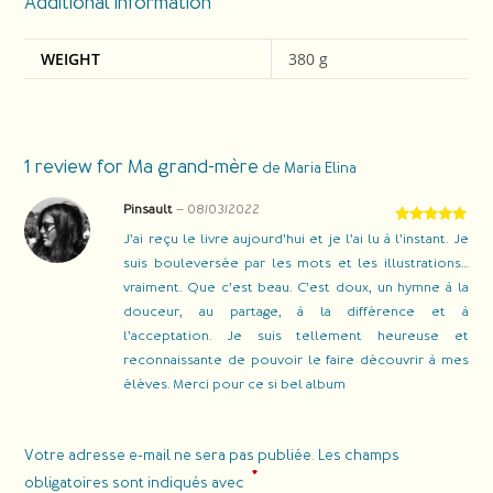
Additional information
WEIGHT
380 g
1 review for
Ma grand-mère
de Maria Elina
Pinsault
–
08/03/2022
Rated
5
out
J’ai reçu le livre aujourd’hui et je l’ai lu à l’instant. Je
of 5
suis bouleversée par les mots et les illustrations…
vraiment. Que c’est beau. C’est doux, un hymne à la
douceur, au partage, à la différence et à
l’acceptation. Je suis tellement heureuse et
reconnaissante de pouvoir le faire découvrir à mes
élèves. Merci pour ce si bel album
Votre adresse e-mail ne sera pas publiée.
Les champs
*
obligatoires sont indiqués avec