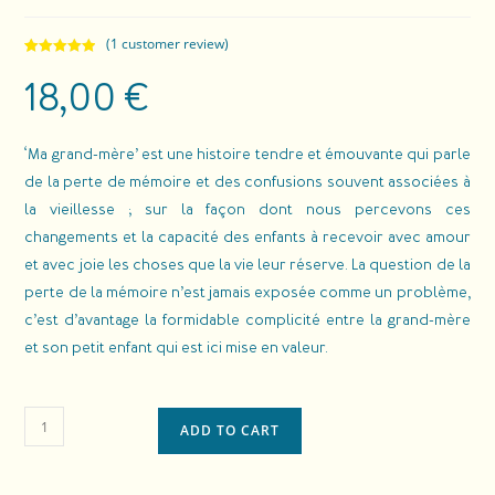
(
1
customer review)
Rated
1
5.00
18,00
€
out of 5
based on
customer
rating
‘Ma grand-mère’ est une histoire tendre et émouvante qui parle
de la perte de mémoire et des confusions souvent associées à
la vieillesse ; sur la façon dont nous percevons ces
changements et la capacité des enfants à recevoir avec amour
et avec joie les choses que la vie leur réserve. La question de la
perte de la mémoire n’est jamais exposée comme un problème,
c’est d’avantage la formidable complicité entre la grand-mère
et son petit enfant qui est ici mise en valeur.
ADD TO CART