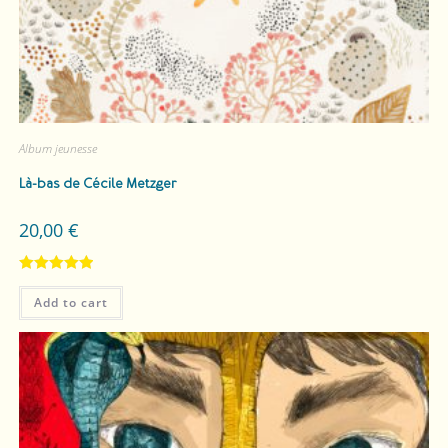
Album jeunesse
Là-bas
de Cécile Metzger
20,00
€
Rated
5.00
Add to cart
out of 5