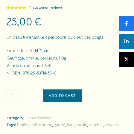
(
1
customer review)
Rated
1
5.00
25,00
€
out of 5
based on
customer
rating
Un beau livre tactile à parcourir du bout des doigts !
Format
fermé
: 14*19
cm
G
aufrage
, braille,
couleurs
, 110
g
V
endu en librairie à
25€
N° ISBN : 978-29-53714-50-0
ADD TO CART
Category:
Livres d'artiste
Tags:
braille
,
chiffre arabe
,
gaufré
,
livre
,
tactile
,
toucher
,
voyants