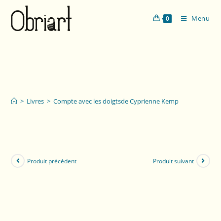
Menu
0
Compte avec les doigts
de Cyprienne Kemp
>
Livres
>
Compte avec les doigtsde Cyprienne Kemp
Produit précédent
Produit suivant