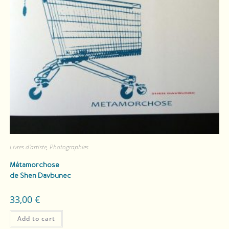
Livres d'artiste
,
Photographies
Métamorchose
de Shen Davbunec
33,00
€
Add to cart