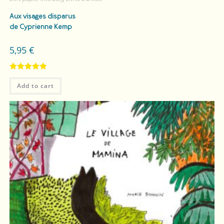
Aux visages disparus
de Cyprienne Kemp
5,95
€
Rated
5.00
Add to cart
out of 5